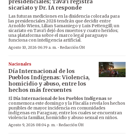
presidenciales; Tava’i registra
sicariato y Dr. IA responde
Las futuras mediciones en la disidencia colorada para
las presidenciales 2028 tendrán que decidir entre
Arnoldo Wiens, Lilian Samaniego y Luis Pettengill; un
sicariato en Tava’i dejó dos muertos y cuatro heridos;
una plataforma sobre el marco legal paraguayo
funciona con inteligencia artificial.
·
Agosto 10, 2026 06:39 a. m.
Redacción ÚH
Nacionales
Día Internacional de los
Pueblos Indígenas: Violencia,
homicidio y abuso, entre los
hechos más frecuentes
El
Día Internacional de los Pueblos Indígenas
se
conmemora este domingo y la Fiscalía revela los hechos
punibles de mayor incidencia en comunidades
indígenas en Paraguay, entre los cuales se encuentran
violencia familiar, homicidio y abuso sexual en niños.
·
Agosto 9, 2026 08:04 p. m.
Redacción ÚH