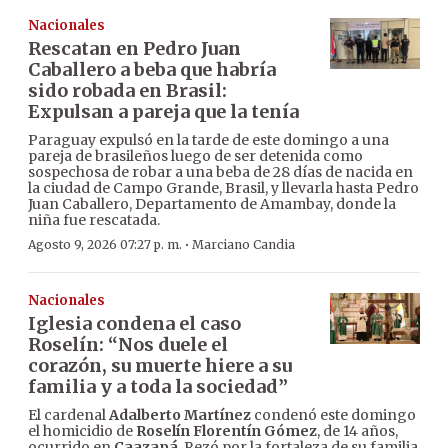
Nacionales
Rescatan en Pedro Juan
Caballero a beba que habría
sido robada en Brasil:
Expulsan a pareja que la tenía
Paraguay expulsó en la tarde de este domingo a una
pareja de brasileños luego de ser detenida como
sospechosa de robar a una beba de 28 días de nacida en
la ciudad de Campo Grande, Brasil, y llevarla hasta Pedro
Juan Caballero, Departamento de Amambay, donde la
niña fue rescatada.
·
Agosto 9, 2026 07:27 p. m.
Marciano Candia
Nacionales
Iglesia condena el caso
Roselín: “Nos duele el
corazón, su muerte hiere a su
familia y a toda la sociedad”
El cardenal
Adalberto Martínez
condenó este domingo
el homicidio de
Roselín Florentín Gómez
, de 14 años,
ocurrido en
Caazapá
. Rezó por la fortaleza de su familia