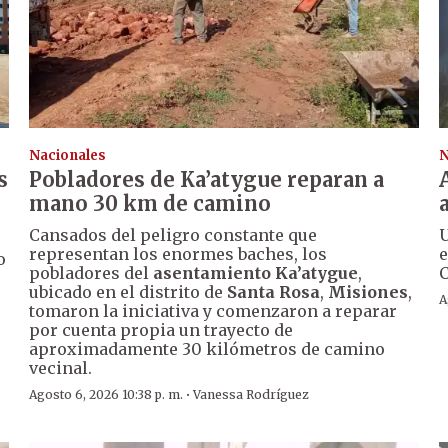
Nacionales
N
s
Pobladores de Ka’atygue reparan a
mano 30 km de camino
Cansados del peligro constante que
U
representan los enormes baches, los
e
o
pobladores del
asentamiento Ka’atygue
,
C
ubicado en el distrito de
Santa Rosa
,
Misiones
,
A
tomaron la iniciativa y comenzaron a reparar
por cuenta propia un trayecto de
aproximadamente 30 kilómetros de camino
vecinal.
·
Agosto 6, 2026 10:38 p. m.
Vanessa Rodríguez