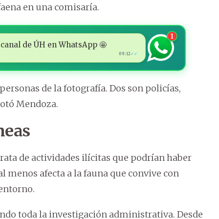
faena en una comisaría.
1
 al canal de ÚH en WhatsApp 🤩
09:12
✓✓
ersonas de la fotografía. Dos son policías,
cotó Mendoza.
neas
trata de actividades ilícitas que podrían haber
, al menos afecta a la fauna que convive con
 entorno.
ando toda la investigación administrativa. Desde