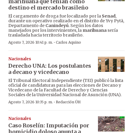
marihuana que tenían como
destino el mercado brasileño
El cargamento de droga fue localizado por la
Senad
,
durante un operativo realizado en el distrito de Yvy Pytã,
Departamento de
Canindeyú
. Según los datos
manejados por los intervinientes, la
marihuana
sería
trasladada hacia territorio brasileño.
·
Agosto 7, 2026 10:41 p. m.
Carlos Aquino
Nacionales
Derecho UNA: Los postulantes
a decano y vicedecano
El Tribunal Electoral Independiente (TEI) publicó la lista
oficial de candidaturas para las elecciones de Decano y
Vicedecano de la Facultad de Derecho y Ciencias
Sociales de la Universidad Nacional de Asunción (UNA).
·
Agosto 7, 2026 10:35 p. m.
Redacción ÚH
Nacionales
Caso Roselín: Imputación por
homicidio doloso apunta a