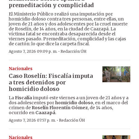
premeditación y complicidad
El Ministerio Público realizó una imputación por
homicidio doloso contra tres personas, entre ellas, un
joven de 21 años y dos adolescentes por la cruel muerte
de Roselín, de 14 años, en la ciudad de Caazapá. La
víctima fatal se encontraba desaparecida desde el
viernes pasado. Premeditación, complicidad y las cajas
de cartón: lo que dice la carpeta fiscal.
·
Agosto 7, 2026 09:09 p. m.
Redacción ÚH
Nacionales
Caso Roselín: Fiscalía imputa
a tres detenidos por
homicidio doloso
La
Fiscalía
imputó este viernes a un joven de 21 años y a
dos adolescentes por
homicidio doloso
, en el marco del
crimen de
Roselín Florentín Gómez
, de 14 años,
ocurrido en
Caazapá
.
·
Agosto 7, 2026 07:57 p. m.
Redacción ÚH
Nacionales