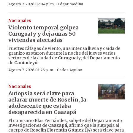
·
Agosto 7, 2026 02:04 p. m.
Edgar Medina
Nacionales
Violento temporal golpea
Curuguaty y deja unas 50
viviendas afectadas
Fuertes ráfagas de viento, una intensa lluvia y caída de
granizo azotaron durante la noche del jueves varios
sectores de la ciudad de
Curuguaty
, del Departamento
de
Canindeyú
.
·
Agosto 7, 2026 01:26 p. m.
Carlos Aquino
Nacionales
Autopsia será clave para
aclarar muerte de Roselín, la
adolescente que estaba
desaparecida en Caazapá
El comisario Blas Fernández, subjefe del Departamento
Investigaciones de
Caazapá
, afirmó que la autopsia al
cuerpo de
Roselín Florentín Gómez
(14) será clave para