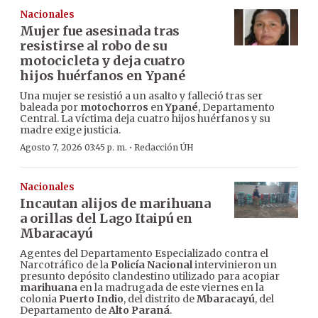
Nacionales
Mujer fue asesinada tras
resistirse al robo de su
motocicleta y deja cuatro
hijos huérfanos en Ypané
Una mujer se resistió a un asalto y falleció tras ser
baleada por
motochorros
en
Ypané
, Departamento
Central. La víctima deja cuatro hijos huérfanos y su
madre exige justicia.
·
Agosto 7, 2026 03:45 p. m.
Redacción ÚH
Nacionales
Incautan alijos de marihuana
a orillas del Lago Itaipú en
Mbaracayú
Agentes del Departamento Especializado contra el
Narcotráfico de la
Policía Nacional
intervinieron un
presunto depósito clandestino utilizado para acopiar
marihuana
en la madrugada de este viernes en la
colonia
Puerto Indio
, del distrito de
Mbaracayú
, del
Departamento de
Alto Paraná
.