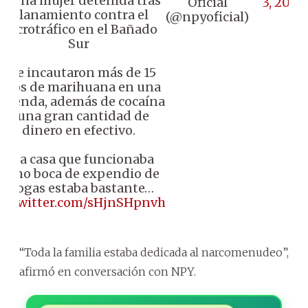
📌 Una mujer detenida tras
Oficial
3, 2024
allanamiento contra el
(@npyoficial)
microtráfico en el Bañado
Sur
♦️ Se incautaron más de 15
kilos de marihuana en una
ivienda, además de cocaína
y una gran cantidad de
dinero en efectivo.
♦️ La casa que funcionaba
como boca de expendio de
drogas estaba bastante…
ic.twitter.com/sHjnSHpnvh
“Toda la familia estaba dedicada al narcomenudeo”,
afirmó en conversación con NPY.