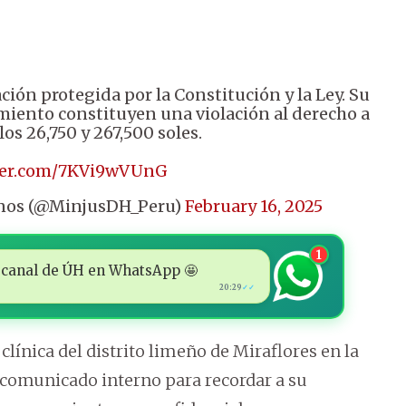
ión protegida por la Constitución y la Ley. Su
imiento constituyen una violación al derecho a
os 26,750 y 267,500 soles.
tter.com/7KVi9wVUnG
anos (@MinjusDH_Peru)
February 16, 2025
1
 al canal de ÚH en WhatsApp 🤩
20:29
✓✓
clínica del distrito limeño de Miraflores en la
 comunicado interno para recordar a su