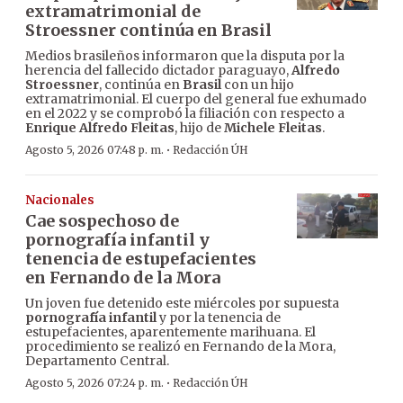
extramatrimonial de
Stroessner continúa en Brasil
Medios brasileños informaron que la disputa por la
herencia del fallecido dictador paraguayo,
Alfredo
Stroessner
, continúa en
Brasil
con un hijo
extramatrimonial. El cuerpo del general fue exhumado
en el 2022 y se comprobó la filiación con respecto a
Enrique Alfredo Fleitas
, hijo de
Michele Fleitas
.
·
Agosto 5, 2026 07:48 p. m.
Redacción ÚH
Nacionales
Cae sospechoso de
pornografía infantil y
tenencia de estupefacientes
en Fernando de la Mora
Un joven fue detenido este miércoles por supuesta
pornografía infantil
y por la tenencia de
estupefacientes, aparentemente marihuana. El
procedimiento se realizó en Fernando de la Mora,
Departamento Central.
·
Agosto 5, 2026 07:24 p. m.
Redacción ÚH