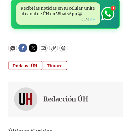
Recibí las noticias en tu celular, unite
1
al canal de ÚH en WhatsApp 🤩
✓✓
05:43
WhatsApp
Facebook
Twitter
Email
Copy
Print
Pódcast ÚH
Timore
Redacción ÚH