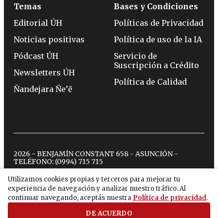
Temas
Bases y Condiciones
Editorial ÚH
Políticas de Privacidad
Noticias positivas
Política de uso de la IA
Pódcast ÚH
Servicio de
Suscripción a Crédito
Newsletters ÚH
Política de Calidad
Ñandejara Ñe’ẽ
2026 - BENJAMÍN CONSTANT 658 - ASUNCIÓN -
TELÉFONO:
(0994) 715 715
Utilizamos cookies propias y terceros para mejorar tu
experiencia de navegación y analizar nuestro tráfico. Al
twitter
instagram
facebook
tiktok
youtube
spotify
continuar navegando, aceptás nuestra
Política de privacidad
.
DE ACUERDO