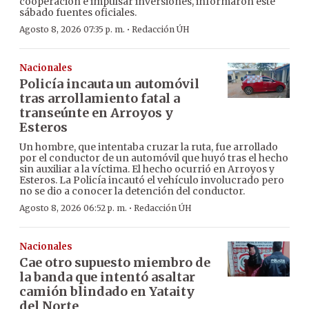
cooperación e impulsar inversiones, informaron este
sábado fuentes oficiales.
·
Agosto 8, 2026 07:35 p. m.
Redacción ÚH
Nacionales
Policía incauta un automóvil
tras arrollamiento fatal a
transeúnte en Arroyos y
Esteros
Un hombre, que intentaba cruzar la ruta, fue arrollado
por el conductor de un automóvil que huyó tras el hecho
sin auxiliar a la víctima. El hecho ocurrió en Arroyos y
Esteros. La Policía incautó el vehículo involucrado pero
no se dio a conocer la detención del conductor.
·
Agosto 8, 2026 06:52 p. m.
Redacción ÚH
Nacionales
Cae otro supuesto miembro de
la banda que intentó asaltar
camión blindado en Yataity
del Norte