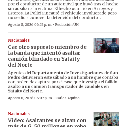
por el conductor de un automóvil que huyó tras el hecho
sin auxiliar a la víctima. El hecho ocurrió en Arroyos y
Esteros. La Policía incautó el vehículo involucrado pero
no se dio a conocer la detención del conductor.
·
Agosto 8, 2026 06:52 p. m.
Redacción ÚH
Nacionales
Cae otro supuesto miembro de
la banda que intentó asaltar
camión blindado en Yataity
del Norte
Agentes del
Departamento de Investigaciones
de
San
Pedro
detuvieron este sábado a un hombre que contaba
con orden de captura por el caso que investiga el fallido
asalto a un camión transportador de caudales
en
Yataity del Norte
.
·
Agosto 8, 2026 06:07 p. m.
Carlos Aquino
Nacionales
Video: Asaltantes se alzan con
más de G. 50 millones en robo