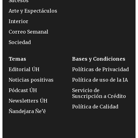
Sucesos
Arte y Espectáculos
Interior
Correo Semanal
Sociedad
Temas
Bases y Condiciones
Editorial ÚH
Políticas de Privacidad
Noticias positivas
Política de uso de la IA
Pódcast ÚH
Servicio de
Suscripción a Crédito
Newsletters ÚH
Política de Calidad
Ñandejara Ñe’ẽ