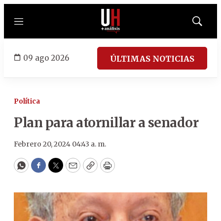
Menú
Mostrar
búsqued
09 ago 2026
ÚLTIMAS NOTICIAS
Política
Plan para atornillar a senador
Febrero 20, 2024 04:43 a. m.
WhatsApp
Facebook
Twitter
Email
Copy
Print