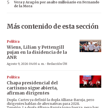
Vera y Aragón por asalto millonario en Fernando
de la Mora
Más contenido de esta sección
Política
Wiens, Lilian y Pettengill
pujan en la disidencia de la
ANR
·
Agosto 9, 2026 04:00 a. m.
Redacción ÚH
Política
Chapa presidencial del
cartismo sigue abierta,
afirman dirigentes
Dupla. Cartes ya definió la dupla Alliana-Baruja, pero
dirigentes hablan de alternativas para 2028.
Tensión. La dupla Alliana-Baruja toma fuerza, pero hay