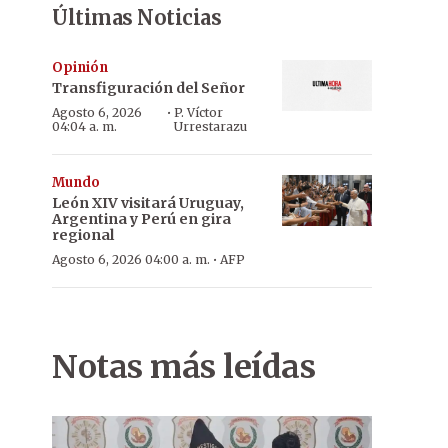
Últimas Noticias
Opinión
Transfiguración del Señor
·
Agosto 6, 2026
P. Víctor
04:04 a. m.
Urrestarazu
Mundo
León XIV visitará Uruguay,
Argentina y Perú en gira
regional
·
Agosto 6, 2026 04:00 a. m.
AFP
Notas más leídas
Tiro al blanco. El cartel de señalización de tránsito en Corpus Chr