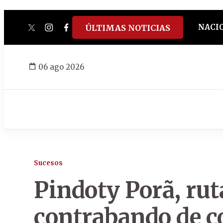
NACI
ÚLTIMAS NOTICIAS
twitter
instagram
facebook
tiktok
youtube
spotify
06 ago 2026
Sucesos
Pindoty Porã, ruta
contrabando de co