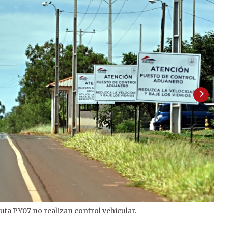
uta PY07 no realizan control vehicular.
2
/
3