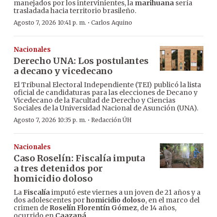
manejados por los intervinientes, la
marihuana
sería
trasladada hacia territorio brasileño.
·
Agosto 7, 2026 10:41 p. m.
Carlos Aquino
Nacionales
Derecho UNA: Los postulantes
a decano y vicedecano
El Tribunal Electoral Independiente (TEI) publicó la lista
oficial de candidaturas para las elecciones de Decano y
Vicedecano de la Facultad de Derecho y Ciencias
Sociales de la Universidad Nacional de Asunción (UNA).
·
Agosto 7, 2026 10:35 p. m.
Redacción ÚH
Nacionales
Caso Roselín: Fiscalía imputa
a tres detenidos por
homicidio doloso
La
Fiscalía
imputó este viernes a un joven de 21 años y a
dos adolescentes por
homicidio doloso
, en el marco del
crimen de
Roselín Florentín Gómez
, de 14 años,
ocurrido en
Caazapá
.