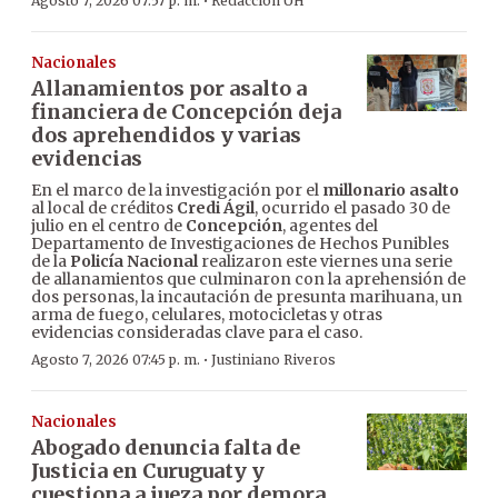
·
Agosto 7, 2026 07:57 p. m.
Redacción ÚH
Nacionales
Allanamientos por asalto a
financiera de Concepción deja
dos aprehendidos y varias
evidencias
En el marco de la investigación por el
millonario asalto
al local de créditos
Credi Ágil
, ocurrido el pasado 30 de
julio en el centro de
Concepción
, agentes del
Departamento de Investigaciones de Hechos Punibles
de la
Policía Nacional
realizaron este viernes una serie
de allanamientos que culminaron con la aprehensión de
dos personas, la incautación de presunta marihuana, un
arma de fuego, celulares, motocicletas y otras
evidencias consideradas clave para el caso.
·
Agosto 7, 2026 07:45 p. m.
Justiniano Riveros
Nacionales
Abogado denuncia falta de
Justicia en Curuguaty y
cuestiona a jueza por demora