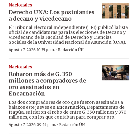
Nacionales
Derecho UNA: Los postulantes
a decano y vicedecano
El Tribunal Electoral Independiente (TEI) publicó la lista
oficial de candidaturas para las elecciones de Decano y
Vicedecano de la Facultad de Derecho y Ciencias
Sociales de la Universidad Nacional de Asunción (UNA).
·
Agosto 7, 2026 10:35 p. m.
Redacción ÚH
Nacionales
Robaron más de G. 350
millones a compradores de
oro asesinados en
Encarnación
Los dos compradores de oro que fueron asesinados a
balazos este jueves en
Encarnación
, Departamento de
Itapúa
, sufrieron el robo de entre G. 350 millones y 370
millones, con los que contaban para comprar oro.
·
Agosto 7, 2026 09:45 p. m.
Redacción ÚH