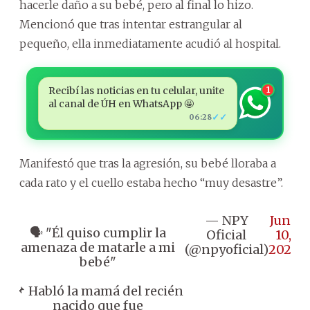
hacerle daño a su bebé, pero al final lo hizo.
Mencionó que tras intentar estrangular al
pequeño, ella inmediatamente acudió al hospital.
Recibí las noticias en tu celular, unite
1
al canal de ÚH en WhatsApp 🤩
✓✓
06:28
Manifestó que tras la agresión, su bebé lloraba a
cada rato y el cuello estaba hecho “muy desastre”.
— NPY
June
🗣️ "Él quiso cumplir la
Oficial
10,
amenaza de matarle a mi
(@npyoficial)
2026
bebé"
📌 Habló la mamá del recién
nacido que fue