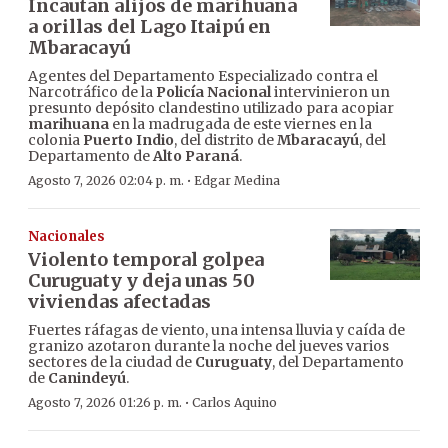
Incautan alijos de marihuana
a orillas del Lago Itaipú en
Mbaracayú
Agentes del Departamento Especializado contra el
Narcotráfico de la
Policía Nacional
intervinieron un
presunto depósito clandestino utilizado para acopiar
marihuana
en la madrugada de este viernes en la
colonia
Puerto Indio
, del distrito de
Mbaracayú
, del
Departamento de
Alto Paraná
.
·
Agosto 7, 2026 02:04 p. m.
Edgar Medina
Nacionales
Violento temporal golpea
Curuguaty y deja unas 50
viviendas afectadas
Fuertes ráfagas de viento, una intensa lluvia y caída de
granizo azotaron durante la noche del jueves varios
sectores de la ciudad de
Curuguaty
, del Departamento
de
Canindeyú
.
·
Agosto 7, 2026 01:26 p. m.
Carlos Aquino