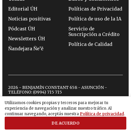
Editorial ÚH
Políticas de Privacidad
Noticias positivas
Política de uso de la IA
Pódcast ÚH
Servicio de
Suscripción a Crédito
Newsletters ÚH
Política de Calidad
Ñandejara Ñe’ẽ
2026 - BENJAMÍN CONSTANT 658 - ASUNCIÓN -
TELÉFONO:
(0994) 715 715
Utilizamos cookies propias y terceros para mejorar tu
experiencia de navegación y analizar nuestro tráfico. Al
twitter
instagram
facebook
tiktok
youtube
spotify
continuar navegando, aceptás nuestra
Política de privacidad
.
DE ACUERDO