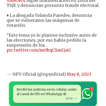
#AHORA
Sigue manifestación en zona del
TSJE y denuncian presunto fraude electoral.
♦ La abogada Yolanda Paredes, denuncia
que se vulneraron las máquinas de
votación.
"Este tema yo lo plantee inclusive antes de
las elecciones, por eso había pedido la
suspensión de los…
pic.twitter.com/m0bqCSmQaG
— NPY Oficial (@npyoficial)
May 8, 2023
Recibí las noticias en tu celular, unite
1
al canal de ÚH en WhatsApp 🤩
✓✓
19:28