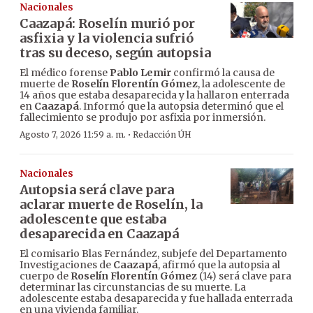
Nacionales
Caazapá: Roselín murió por
asfixia y la violencia sufrió
tras su deceso, según autopsia
El médico forense
Pablo Lemir
confirmó la causa de
muerte de
Roselín Florentín Gómez
, la adolescente de
14 años que estaba desaparecida y la hallaron enterrada
en
Caazapá
. Informó que la autopsia determinó que el
fallecimiento se produjo por asfixia por inmersión.
·
Agosto 7, 2026 11:59 a. m.
Redacción ÚH
Nacionales
Autopsia será clave para
aclarar muerte de Roselín, la
adolescente que estaba
desaparecida en Caazapá
El comisario Blas Fernández, subjefe del Departamento
Investigaciones de
Caazapá
, afirmó que la autopsia al
cuerpo de
Roselín Florentín Gómez
(14) será clave para
determinar las circunstancias de su muerte. La
adolescente estaba desaparecida y fue hallada enterrada
en una vivienda familiar.