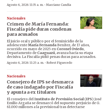
·
Agosto 6, 2026 11:35 a. m.
Marciano Candia
Nacionales
Crimen de María Fernanda:
Fiscalía pide duras condenas
para acusados
El juicio oral y público por el feminicidio de la
adolescente
María Fernanda
Benítez, de 17 años,
ocurrido en mayo de 2025 en
Coronel Oviedo
,
Departamento de
Caaguazú
, avanza hacia su etapa
decisiva. La Fiscalía pidió penas duras para acusados.
·
Agosto 6, 2026 11:25 a. m.
Robert Figueredo
Nacionales
Consejero de IPS se desmarca
de caso indagado por Fiscalía
y apunta a ex titulares
El consejero del
Instituto de Previsión Social
(
IPS
) José
Emilio Argaña se desmarcó del supuesto perjuicio de G.
61.000 millones a la previsional tras detectarse