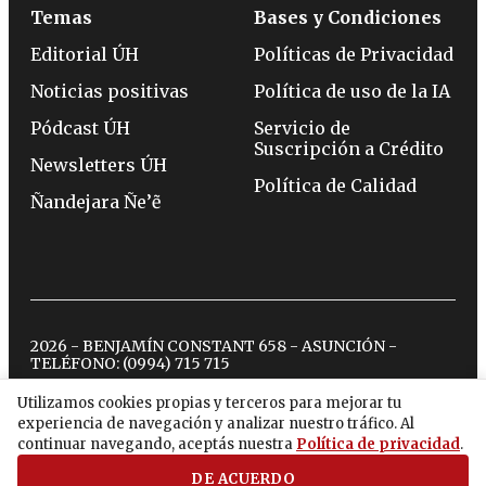
Temas
Bases y Condiciones
Editorial ÚH
Políticas de Privacidad
Noticias positivas
Política de uso de la IA
Pódcast ÚH
Servicio de
Suscripción a Crédito
Newsletters ÚH
Política de Calidad
Ñandejara Ñe’ẽ
2026 - BENJAMÍN CONSTANT 658 - ASUNCIÓN -
TELÉFONO:
(0994) 715 715
Utilizamos cookies propias y terceros para mejorar tu
experiencia de navegación y analizar nuestro tráfico. Al
twitter
instagram
facebook
tiktok
youtube
spotify
continuar navegando, aceptás nuestra
Política de privacidad
.
DE ACUERDO