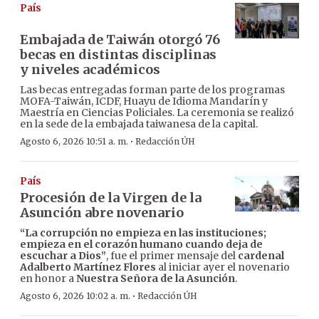
País
Embajada de Taiwán otorgó 76
becas en distintas disciplinas
y niveles académicos
Las becas entregadas forman parte de los programas
MOFA-Taiwán, ICDF, Huayu de Idioma Mandarín y
Maestría en Ciencias Policiales. La ceremonia se realizó
en la sede de la embajada taiwanesa de la capital.
·
Agosto 6, 2026 10:51 a. m.
Redacción ÚH
País
Procesión de la Virgen de la
Asunción abre novenario
“La corrupción no empieza en las instituciones;
empieza en el corazón humano cuando deja de
escuchar a Dios”
, fue el primer mensaje del
cardenal
Adalberto Martínez Flores
al iniciar ayer el novenario
en honor a
Nuestra Señora de la Asunción
.
·
Agosto 6, 2026 10:02 a. m.
Redacción ÚH