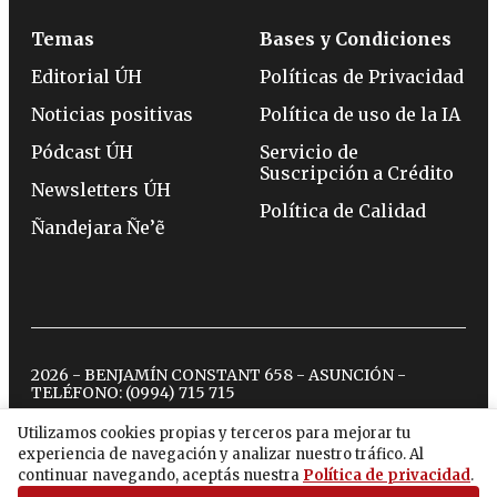
Temas
Bases y Condiciones
Editorial ÚH
Políticas de Privacidad
Noticias positivas
Política de uso de la IA
Pódcast ÚH
Servicio de
Suscripción a Crédito
Newsletters ÚH
Política de Calidad
Ñandejara Ñe’ẽ
2026 - BENJAMÍN CONSTANT 658 - ASUNCIÓN -
TELÉFONO:
(0994) 715 715
Utilizamos cookies propias y terceros para mejorar tu
experiencia de navegación y analizar nuestro tráfico. Al
twitter
instagram
facebook
tiktok
youtube
spotify
continuar navegando, aceptás nuestra
Política de privacidad
.