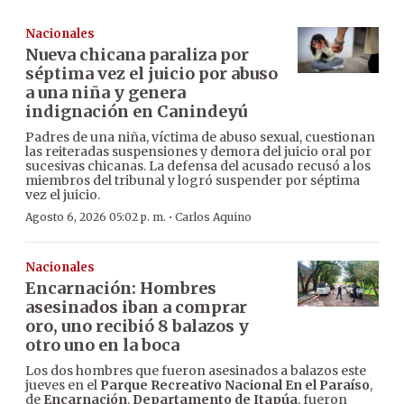
Nacionales
Nueva chicana paraliza por
séptima vez el juicio por abuso
a una niña y genera
indignación en Canindeyú
Padres de una niña, víctima de abuso sexual, cuestionan
las reiteradas suspensiones y demora del juicio oral por
sucesivas chicanas. La defensa del acusado recusó a los
miembros del tribunal y logró suspender por séptima
vez el juicio.
·
Agosto 6, 2026 05:02 p. m.
Carlos Aquino
Nacionales
Encarnación: Hombres
asesinados iban a comprar
oro, uno recibió 8 balazos y
otro uno en la boca
Los dos hombres que fueron asesinados a balazos este
jueves en el
Parque Recreativo Nacional En el Paraíso
,
de
Encarnación
,
Departamento de Itapúa
, fueron