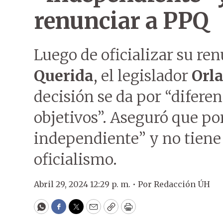
renunciar a PPQ
Luego de oficializar su re
Querida
, el legislador
Orl
decisión se da por “diferen
objetivos”. Aseguró que po
independiente” y no tiene 
oficialismo.
Abril 29, 2024 12:29 p. m. •
Por
Redacción ÚH
WhatsApp
Facebook
Twitter
Email
Copy
Print