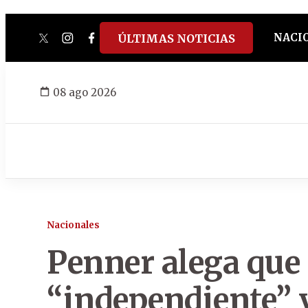
NACI
ÚLTIMAS NOTICIAS
twitter
instagram
facebook
tiktok
youtube
spotify
08 ago 2026
Nacionales
Penner alega que
“independiente” y