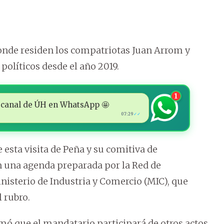
donde residen los compatriotas Juan Arrom y
políticos desde el año 2019.
1
 al canal de ÚH en WhatsApp 🤩
07:29
✓✓
e esta visita de Peña y su comitiva de
n una agenda preparada por la Red de
nisterio de Industria y Comercio (MIC), que
 rubro.
rmó que el mandatario participará de otros actos