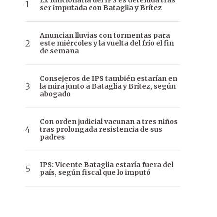
Ex funcionaria del IPS es detenida tras
ser imputada con Bataglia y Brítez
Anuncian lluvias con tormentas para
este miércoles y la vuelta del frío el fin
de semana
Consejeros de IPS también estarían en
la mira junto a Bataglia y Brítez, según
abogado
Con orden judicial vacunan a tres niños
tras prolongada resistencia de sus
padres
IPS: Vicente Bataglia estaría fuera del
país, según fiscal que lo imputó