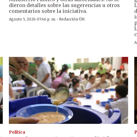
dieron detalles sobre las sugerencias u otros
L
comentarios sobre la iniciativa.
d
i
·
Agosto 5, 2026 07:46 p. m.
Redacción ÚH
p
L
c
A
Política
P