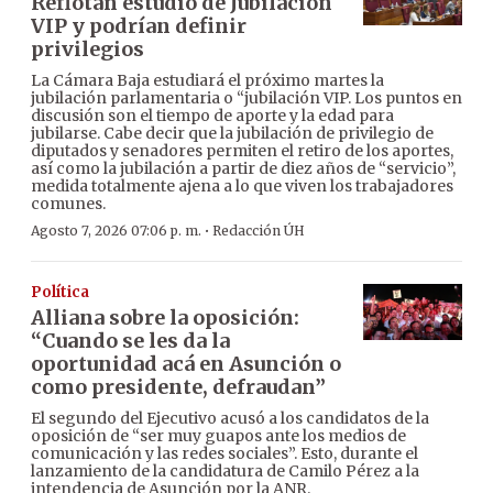
Reflotan estudio de Jubilación
VIP y podrían definir
privilegios
La Cámara Baja estudiará el próximo martes la
jubilación parlamentaria o “jubilación VIP. Los puntos en
discusión son el tiempo de aporte y la edad para
jubilarse. Cabe decir que la jubilación de privilegio de
diputados y senadores permiten el retiro de los aportes,
así como la jubilación a partir de diez años de “servicio”,
medida totalmente ajena a lo que viven los trabajadores
comunes.
·
Agosto 7, 2026 07:06 p. m.
Redacción ÚH
Política
Alliana sobre la oposición:
“Cuando se les da la
oportunidad acá en Asunción o
como presidente, defraudan”
El segundo del Ejecutivo acusó a los candidatos de la
oposición de “ser muy guapos ante los medios de
comunicación y las redes sociales”. Esto, durante el
lanzamiento de la candidatura de Camilo Pérez a la
intendencia de Asunción por la ANR.