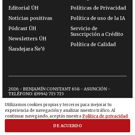
Editorial ÚH
Políticas de Privacidad
Noticias positivas
Política de uso de la IA
Pódcast ÚH
Servicio de
Suscripción a Crédito
Newsletters ÚH
Política de Calidad
Ñandejara Ñe’ẽ
2026 - BENJAMÍN CONSTANT 658 - ASUNCIÓN -
TELÉFONO:
(0994) 715 715
Utilizamos cookies propias y terceros para mejorar tu
experiencia de navegación y analizar nuestro tráfico. Al
twitter
instagram
facebook
tiktok
youtube
spotify
continuar navegando, aceptás nuestra
Política de privacidad
.
DE ACUERDO