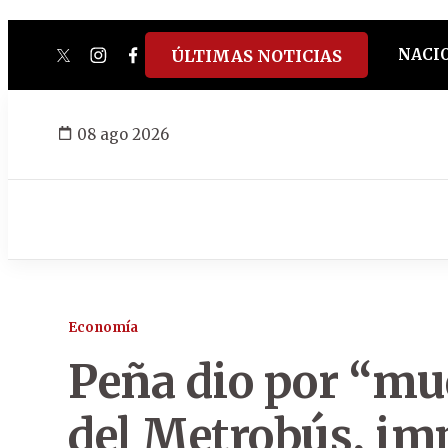
NACI
ÚLTIMAS NOTICIAS
twitter
instagram
facebook
tiktok
youtube
spotify
08 ago 2026
Economía
Peña dio por “mue
del Metrobús, im