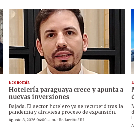
Economía
E
Hotelería paraguaya crece y apunta a
nuevas inversiones
Bajada. El sector hotelero ya se recuperó tras la
M
pandemia y atraviesa proceso de expansión.
d
t
·
Agosto 8, 2026 04:00 a. m.
Redacción ÚH
A