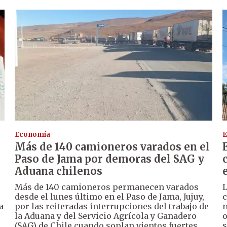
Economía
E
Más de 140 camioneros varados en el
Paso de Jama por demoras del SAG y
Aduana chilenos
Más de 140 camioneros permanecen varados
L
desde el lunes último en el Paso de Jama, Jujuy,
c
a
por las reiteradas interrupciones del trabajo de
n
la Aduana y del Servicio Agrícola y Ganadero
o
(SAG) de Chile cuando soplan vientos fuertes.
s