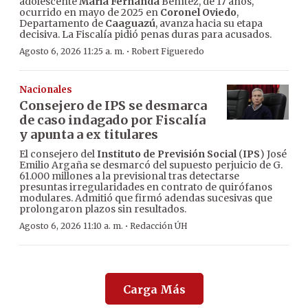
adolescente
María Fernanda
Benítez, de 17 años,
ocurrido en mayo de 2025 en
Coronel Oviedo
,
Departamento de
Caaguazú
, avanza hacia su etapa
decisiva. La Fiscalía pidió penas duras para acusados.
·
Agosto 6, 2026 11:25 a. m.
Robert Figueredo
Nacionales
Consejero de IPS se desmarca
de caso indagado por Fiscalía
y apunta a ex titulares
El consejero del
Instituto de Previsión Social
(
IPS
) José
Emilio Argaña se desmarcó del supuesto perjuicio de G.
61.000 millones a la previsional tras detectarse
presuntas irregularidades en contrato de quirófanos
modulares. Admitió que firmó adendas sucesivas que
prolongaron plazos sin resultados.
·
Agosto 6, 2026 11:10 a. m.
Redacción ÚH
Carga Más