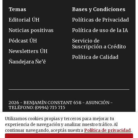
Temas
Bases y Condiciones
Editorial ÚH
Políticas de Privacidad
Noticias positivas
Política de uso de la IA
Pódcast ÚH
Servicio de
Suscripción a Crédito
Newsletters ÚH
Política de Calidad
Ñandejara Ñe’ẽ
2026 - BENJAMÍN CONSTANT 658 - ASUNCIÓN -
TELÉFONO:
(0994) 715 715
Utilizamos cookies propias y terceros para mejorar tu
experiencia de navegación y analizar nuestro tráfico. Al
twitter
instagram
facebook
tiktok
youtube
spotify
continuar navegando, aceptás nuestra
Política de privacidad
.