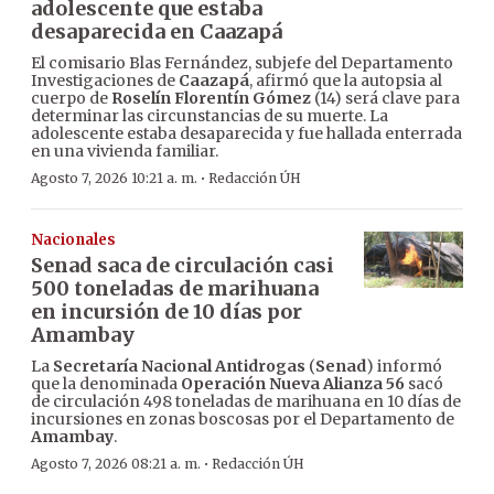
adolescente que estaba
desaparecida en Caazapá
El comisario Blas Fernández, subjefe del Departamento
Investigaciones de
Caazapá
, afirmó que la autopsia al
cuerpo de
Roselín Florentín Gómez
(14) será clave para
determinar las circunstancias de su muerte. La
adolescente estaba desaparecida y fue hallada enterrada
en una vivienda familiar.
·
Agosto 7, 2026 10:21 a. m.
Redacción ÚH
Nacionales
Senad saca de circulación casi
500 toneladas de marihuana
en incursión de 10 días por
Amambay
La
Secretaría Nacional Antidrogas
(
Senad
) informó
que la denominada
Operación Nueva Alianza 56
sacó
de circulación 498 toneladas de marihuana en 10 días de
incursiones en zonas boscosas por el Departamento de
Amambay
.
·
Agosto 7, 2026 08:21 a. m.
Redacción ÚH