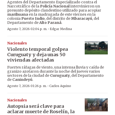
Agentes del Departamento Especializado contra el
Narcotráfico de la
Policía Nacional
intervinieron un
presunto depósito clandestino utilizado para acopiar
marihuana
en la madrugada de este viernes en la
colonia
Puerto Indio
, del distrito de
Mbaracayú
, del
Departamento de
Alto Paraná
.
·
Agosto 7, 2026 02:04 p. m.
Edgar Medina
Nacionales
Violento temporal golpea
Curuguaty y deja unas 50
viviendas afectadas
Fuertes ráfagas de viento, una intensa lluvia y caída de
granizo azotaron durante la noche del jueves varios
sectores de la ciudad de
Curuguaty
, del Departamento
de
Canindeyú
.
·
Agosto 7, 2026 01:26 p. m.
Carlos Aquino
Nacionales
Autopsia será clave para
aclarar muerte de Roselín, la