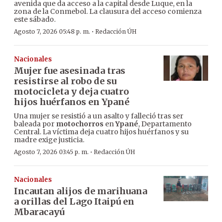
avenida que da acceso a la capital desde Luque, en la
zona de la Conmebol. La clausura del acceso comienza
este sábado.
·
Agosto 7, 2026 05:48 p. m.
Redacción ÚH
Nacionales
Mujer fue asesinada tras
resistirse al robo de su
motocicleta y deja cuatro
hijos huérfanos en Ypané
Una mujer se resistió a un asalto y falleció tras ser
baleada por
motochorros
en
Ypané
, Departamento
Central. La víctima deja cuatro hijos huérfanos y su
madre exige justicia.
·
Agosto 7, 2026 03:45 p. m.
Redacción ÚH
Nacionales
Incautan alijos de marihuana
a orillas del Lago Itaipú en
Mbaracayú