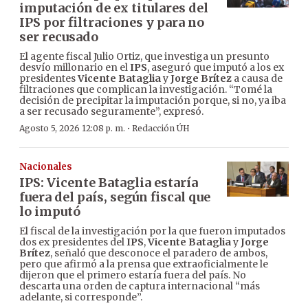
imputación de ex titulares del
IPS por filtraciones y para no
ser recusado
El agente fiscal Julio Ortiz, que investiga un presunto
desvío millonario en el
IPS
, aseguró que imputó a los ex
presidentes
Vicente Bataglia
y
Jorge Brítez
a causa de
filtraciones que complican la investigación. “Tomé la
decisión de precipitar la imputación porque, si no, ya iba
a ser recusado seguramente”, expresó.
·
Agosto 5, 2026 12:08 p. m.
Redacción ÚH
Nacionales
IPS: Vicente Bataglia estaría
fuera del país, según fiscal que
lo imputó
El fiscal de la investigación por la que fueron imputados
dos ex presidentes del
IPS
,
Vicente Bataglia
y
Jorge
Brítez
, señaló que desconoce el paradero de ambos,
pero que afirmó a la prensa que extraoficialmente le
dijeron que el primero estaría fuera del país. No
descarta una orden de captura internacional “más
adelante, si corresponde”.