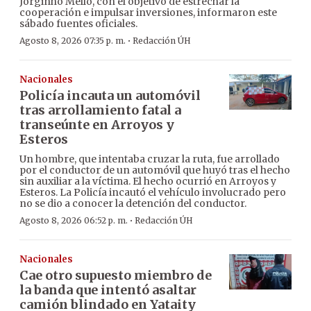
Jorginho Mello, con el objetivo de estrechar la
cooperación e impulsar inversiones, informaron este
sábado fuentes oficiales.
·
Agosto 8, 2026 07:35 p. m.
Redacción ÚH
Nacionales
Policía incauta un automóvil
tras arrollamiento fatal a
transeúnte en Arroyos y
Esteros
Un hombre, que intentaba cruzar la ruta, fue arrollado
por el conductor de un automóvil que huyó tras el hecho
sin auxiliar a la víctima. El hecho ocurrió en Arroyos y
Esteros. La Policía incautó el vehículo involucrado pero
no se dio a conocer la detención del conductor.
·
Agosto 8, 2026 06:52 p. m.
Redacción ÚH
Nacionales
Cae otro supuesto miembro de
la banda que intentó asaltar
camión blindado en Yataity