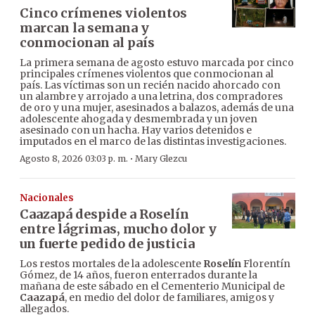
Cinco crímenes violentos
marcan la semana y
conmocionan al país
La primera semana de agosto estuvo marcada por cinco
principales crímenes violentos que conmocionan al
país. Las víctimas son un recién nacido ahorcado con
un alambre y arrojado a una letrina, dos compradores
de oro y una mujer, asesinados a balazos, además de una
adolescente ahogada y desmembrada y un joven
asesinado con un hacha. Hay varios detenidos e
imputados en el marco de las distintas investigaciones.
·
Agosto 8, 2026 03:03 p. m.
Mary Glezcu
Nacionales
Caazapá despide a Roselín
entre lágrimas, mucho dolor y
un fuerte pedido de justicia
Los restos mortales de la adolescente
Roselín
Florentín
Gómez, de 14 años, fueron enterrados durante la
mañana de este sábado en el Cementerio Municipal de
Caazapá
, en medio del dolor de familiares, amigos y
allegados.