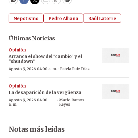
WhatsApp
Facebook
Twitter
Email
Copy
Print
Nepotismo
Pedro Alliana
Raúl Latorre
Últimas Noticias
Opinión
Arranca el show del “cambio” y el
“shutdown”
·
Agosto 9, 2026 04:00 a. m.
Estela Ruíz Díaz
Opinión
La desaparición de la vergüenza
·
Agosto 9, 2026 04:00
Mario Ramos
a. m.
Reyes
Notas más leídas