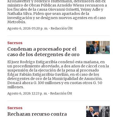
Kronawetter y Federico Huttemann, defensores del ex
ministro de Obras Públicas Arnoldo Wiens recusaron a
los fiscales de la causa Giovanni Grisetti, Yeimy Adle y
Nathalia Silva. Piden que sean apartados de la
investigación y se designen nuevos agentes en el caso
Metrobús.
·
Agosto 6, 2026 05:20 p. m.
Redacción ÚH
Sucesos
Condenan a procesado por el
caso de los detergentes de oro
El juez Rodrigo Estigarribia condenó esta mañana, en
un procedimiento abreviado, a dos años de cárcel con la
suspensión de la ejecución de la pena al procesado
Édgar Fabián Estigarribia Gavilán, en el caso de los
detergentes de oro de la Municipalidad de Asunción.
Donará ahora G. 100 millones y en cuotas otros G. 50
millones.
·
Agosto 6, 2026 12:23 p. m.
Redacción ÚH
Sucesos
Rechazan recurso contra