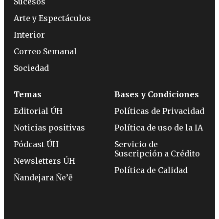
Sucesos
Arte y Espectáculos
Interior
Correo Semanal
Sociedad
Temas
Bases y Condiciones
Editorial ÚH
Políticas de Privacidad
Noticias positivas
Política de uso de la IA
Pódcast ÚH
Servicio de
Suscripción a Crédito
Newsletters ÚH
Política de Calidad
Ñandejara Ñe’ẽ