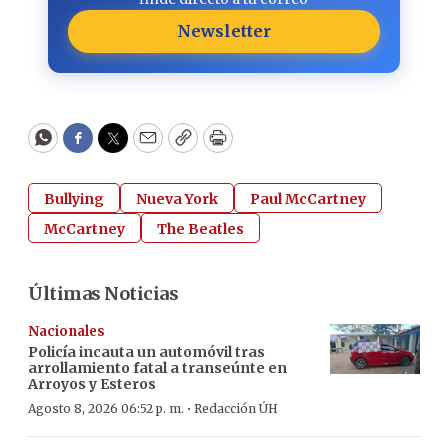
Newsletter
WhatsApp
Facebook
Twitter
Email
Copy
Print
Bullying
Nueva York
Paul McCartney
McCartney
The Beatles
Últimas Noticias
Nacionales
Policía incauta un automóvil tras
arrollamiento fatal a transeúnte en
Arroyos y Esteros
·
Agosto 8, 2026 06:52 p. m.
Redacción ÚH