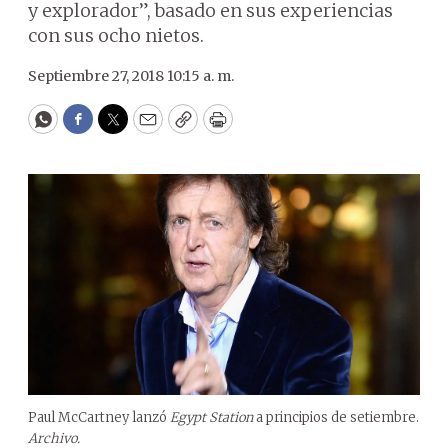
y explorador”, basado en sus experiencias
con sus ocho nietos.
Septiembre 27, 2018 10:15 a. m.
WhatsApp
Facebook
Twitter
Email
Copy
Print
Paul McCartney lanzó
Egypt Station
a principios de setiembre.
Archivo.