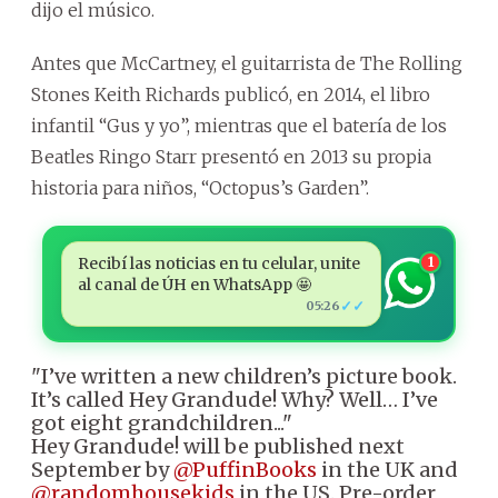
dijo el músico.
Antes que McCartney, el guitarrista de The Rolling
Stones Keith Richards publicó, en 2014, el libro
infantil “Gus y yo”, mientras que el batería de los
Beatles Ringo Starr presentó en 2013 su propia
historia para niños, “Octopus’s Garden”.
Recibí las noticias en tu celular, unite
1
al canal de ÚH en WhatsApp 🤩
✓✓
05:26
"I’ve written a new children’s picture book.
It’s called Hey Grandude! Why? Well… I’ve
got eight grandchildren..."
Hey Grandude! will be published next
September by
@PuffinBooks
in the UK and
@randomhousekids
in the US. Pre-order