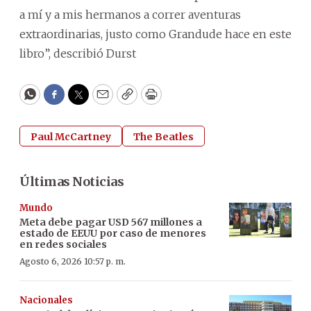
a mí y a mis hermanos a correr aventuras
extraordinarias, justo como Grandude hace en este
libro”, describió Durst
WhatsApp
Facebook
Twitter
Email
Copy
Print
Paul McCartney
The Beatles
Últimas Noticias
Mundo
Meta debe pagar USD 567 millones a
estado de EEUU por caso de menores
en redes sociales
Agosto 6, 2026 10:57 p. m.
Nacionales