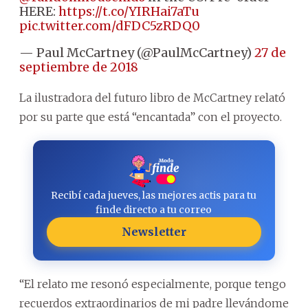
HERE:
https://t.co/YIRHai7aTu
pic.twitter.com/dFDC5zRDQ0
— Paul McCartney (@PaulMcCartney)
27 de
septiembre de 2018
La ilustradora del futuro libro de McCartney relató
por su parte que está “encantada” con el proyecto.
Recibí cada jueves, las mejores actis para tu
finde directo a tu correo
Newsletter
“El relato me resonó especialmente, porque tengo
recuerdos extraordinarios de mi padre llevándome