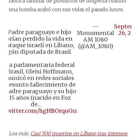
fábrica familiar de productos de limpieza cuando
una bomba acabó con sus vidas el pasado lunes.
—
Septemb
🔴 Padre paraguayo e hijo
Monumental
26, 202
habrían perdido la vida en
AM 1080
un ataque israelí en Líbano,
(@AM_1080)
según diputada de Brasil
🏼 La parlamentaria federal
de Brasil, Gleisi Hoffmann,
comunicó en redes sociales
l presunto fallecimiento de
n padre paraguayo y su hijo
de 15 años (nacido en Foz
de…
ic.twitter.com/hgHBOrquGn
Lea más:
Casi 500 muertos en Líbano tras intensos