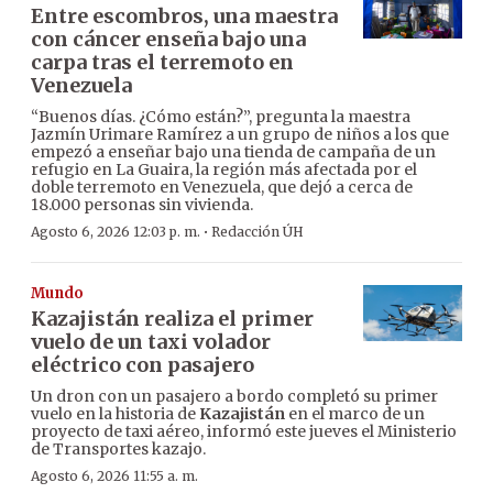
Entre escombros, una maestra
con cáncer enseña bajo una
carpa tras el terremoto en
Venezuela
“Buenos días. ¿Cómo están?”, pregunta la maestra
Jazmín Urimare Ramírez a un grupo de niños a los que
empezó a enseñar bajo una tienda de campaña de un
refugio en La Guaira, la región más afectada por el
doble terremoto en Venezuela, que dejó a cerca de
18.000 personas sin vivienda.
·
Agosto 6, 2026 12:03 p. m.
Redacción ÚH
Mundo
Kazajistán realiza el primer
vuelo de un taxi volador
eléctrico con pasajero
Un dron con un pasajero a bordo completó su primer
vuelo en la historia de
Kazajistán
en el marco de un
proyecto de taxi aéreo, informó este jueves el Ministerio
de Transportes kazajo.
Agosto 6, 2026 11:55 a. m.