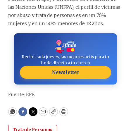
las Naciones Unidas (UNFPA), el perfil de víctimas
por abuso y trata de personas es en un 76%
mujeres y en un 50% menores de 18 años.
Recibí cada jueves, las mejores actis para tu
finde directo a tu correo
Newsletter
Fuente: EFE.
WhatsApp
Facebook
Twitter
Email
Copy
Print
Trata de Personas