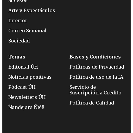
Sucesos
Arte y Espectáculos
Interior
Correo Semanal
Sociedad
Temas
Bases y Condiciones
Editorial ÚH
Políticas de Privacidad
Noticias positivas
Política de uso de la IA
Pódcast ÚH
Servicio de
Suscripción a Crédito
Newsletters ÚH
Política de Calidad
Ñandejara Ñe’ẽ