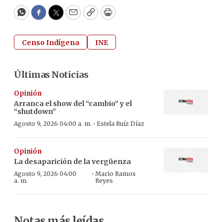
WhatsApp
Facebook
Twitter
Email
Copy
Print
Censo Indígena
INE
Últimas Noticias
Opinión
Arranca el show del “cambio” y el
“shutdown”
·
Agosto 9, 2026 04:00 a. m.
Estela Ruíz Díaz
Opinión
La desaparición de la vergüenza
·
Agosto 9, 2026 04:00
Mario Ramos
a. m.
Reyes
Notas más leídas