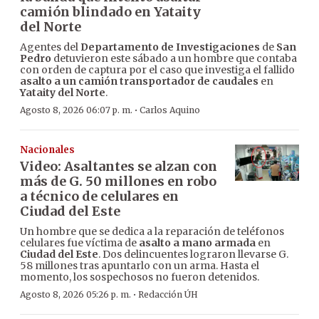
camión blindado en Yataity
del Norte
Agentes del
Departamento de Investigaciones
de
San
Pedro
detuvieron este sábado a un hombre que contaba
con orden de captura por el caso que investiga el fallido
asalto a un camión transportador de caudales
en
Yataity del Norte
.
·
Agosto 8, 2026 06:07 p. m.
Carlos Aquino
Nacionales
Video: Asaltantes se alzan con
más de G. 50 millones en robo
a técnico de celulares en
Ciudad del Este
Un hombre que se dedica a la reparación de teléfonos
celulares fue víctima de
asalto a mano armada
en
Ciudad del Este
. Dos delincuentes lograron llevarse G.
58 millones tras apuntarlo con un arma. Hasta el
momento, los sospechosos no fueron detenidos.
·
Agosto 8, 2026 05:26 p. m.
Redacción ÚH