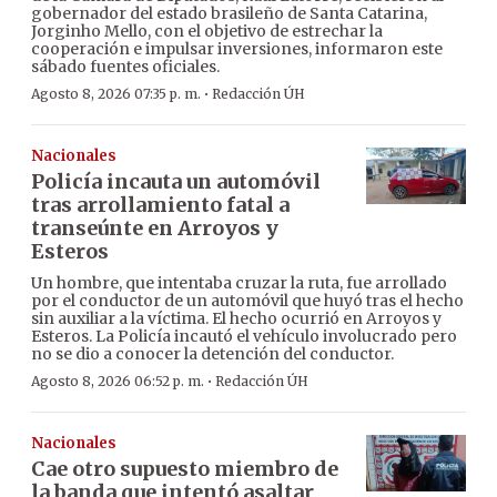
gobernador del estado brasileño de Santa Catarina,
Jorginho Mello, con el objetivo de estrechar la
cooperación e impulsar inversiones, informaron este
sábado fuentes oficiales.
·
Agosto 8, 2026 07:35 p. m.
Redacción ÚH
Nacionales
Policía incauta un automóvil
tras arrollamiento fatal a
transeúnte en Arroyos y
Esteros
Un hombre, que intentaba cruzar la ruta, fue arrollado
por el conductor de un automóvil que huyó tras el hecho
sin auxiliar a la víctima. El hecho ocurrió en Arroyos y
Esteros. La Policía incautó el vehículo involucrado pero
no se dio a conocer la detención del conductor.
·
Agosto 8, 2026 06:52 p. m.
Redacción ÚH
Nacionales
Cae otro supuesto miembro de
la banda que intentó asaltar