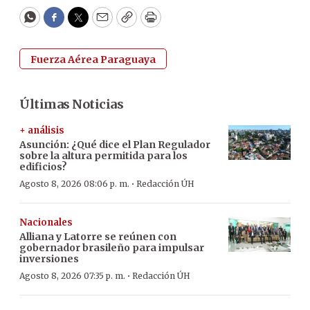
WhatsApp
Facebook
Twitter
Email
Copy
Print
Fuerza Aérea Paraguaya
Últimas Noticias
+ análisis
Asunción: ¿Qué dice el Plan Regulador
sobre la altura permitida para los
edificios?
·
Agosto 8, 2026 08:06 p. m.
Redacción ÚH
Nacionales
Alliana y Latorre se reúnen con
gobernador brasileño para impulsar
inversiones
·
Agosto 8, 2026 07:35 p. m.
Redacción ÚH