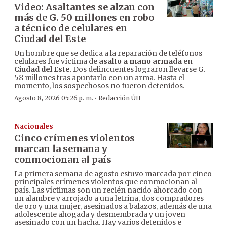
Video: Asaltantes se alzan con
más de G. 50 millones en robo
a técnico de celulares en
Ciudad del Este
Un hombre que se dedica a la reparación de teléfonos
celulares fue víctima de
asalto a mano armada
en
Ciudad del Este
. Dos delincuentes lograron llevarse G.
58 millones tras apuntarlo con un arma. Hasta el
momento, los sospechosos no fueron detenidos.
·
Agosto 8, 2026 05:26 p. m.
Redacción ÚH
Nacionales
Cinco crímenes violentos
marcan la semana y
conmocionan al país
La primera semana de agosto estuvo marcada por cinco
principales crímenes violentos que conmocionan al
país. Las víctimas son un recién nacido ahorcado con
un alambre y arrojado a una letrina, dos compradores
de oro y una mujer, asesinados a balazos, además de una
adolescente ahogada y desmembrada y un joven
asesinado con un hacha. Hay varios detenidos e