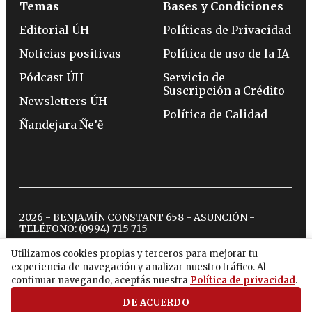
Temas
Bases y Condiciones
Editorial ÚH
Políticas de Privacidad
Noticias positivas
Política de uso de la IA
Pódcast ÚH
Servicio de
Suscripción a Crédito
Newsletters ÚH
Política de Calidad
Ñandejara Ñe’ẽ
2026 - BENJAMÍN CONSTANT 658 - ASUNCIÓN -
TELÉFONO:
(0994) 715 715
Utilizamos cookies propias y terceros para mejorar tu
experiencia de navegación y analizar nuestro tráfico. Al
twitter
instagram
facebook
tiktok
youtube
spotify
continuar navegando, aceptás nuestra
Política de privacidad
.
DE ACUERDO