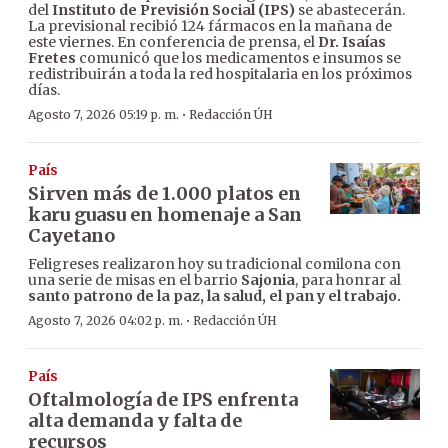
del
Instituto de Previsión Social (IPS)
se abastecerán.
La previsional recibió 124 fármacos en la mañana de
este viernes. En conferencia de prensa, el
Dr. Isaías
Fretes
comunicó que los medicamentos e insumos se
redistribuirán a toda la red hospitalaria en los próximos
días.
·
Agosto 7, 2026 05:19 p. m.
Redacción ÚH
País
Sirven más de 1.000 platos en
karu guasu en homenaje a San
Cayetano
Feligreses realizaron hoy su tradicional comilona con
una serie de misas en el barrio
Sajonia
, para honrar al
santo patrono de la paz, la salud, el pan y el trabajo.
·
Agosto 7, 2026 04:02 p. m.
Redacción ÚH
País
Oftalmología de IPS enfrenta
alta demanda y falta de
recursos