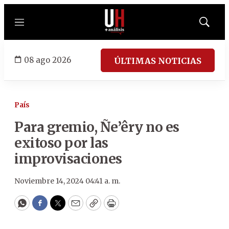
Menú
Mostrar
búsqued
08 ago 2026
ÚLTIMAS NOTICIAS
País
Para gremio, Ñe’êry no es
exitoso por las
improvisaciones
Noviembre 14, 2024 04:41 a. m.
WhatsApp
Facebook
Twitter
Email
Copy
Print