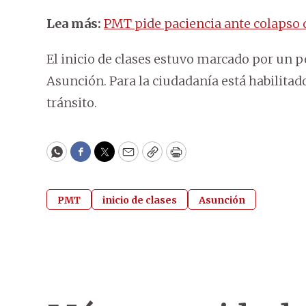
Lea más:
PMT pide paciencia ante colapso de
El inicio de clases estuvo marcado por un p
Asunción. Para la ciudadanía está habilitado
tránsito.
WhatsApp
Facebook
Twitter
Email
Copy
Print
PMT
inicio de clases
Asunción