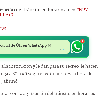
lización del tránsito en horarios pico.
#NPY
41dlAr0
023
1
 al canal de ÚH en WhatsApp 🤩
12:33
✓✓
 la institución y le dan para su recreo, le hacen
llega a 30 a 40 segundos. Cuando es la hora de
, afirmó.
orar con la agilización del tránsito en horarios