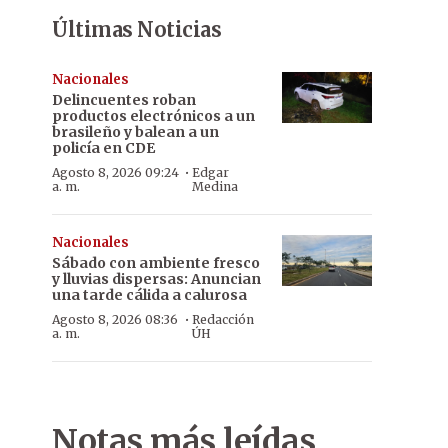
Últimas Noticias
Nacionales
Delincuentes roban
productos electrónicos a un
brasileño y balean a un
policía en CDE
·
Agosto 8, 2026 09:24
Edgar
a. m.
Medina
Nacionales
Sábado con ambiente fresco
y lluvias dispersas: Anuncian
una tarde cálida a calurosa
·
Agosto 8, 2026 08:36
Redacción
a. m.
ÚH
Notas más leídas