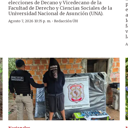
elecciones de Decano y Vicedecano de la
p
Facultad de Derecho y Ciencias Sociales de la
e
Universidad Nacional de Asunción (UNA).
a
1
·
Agosto 7, 2026 10:35 p. m.
Redacción ÚH
f
v
l
A