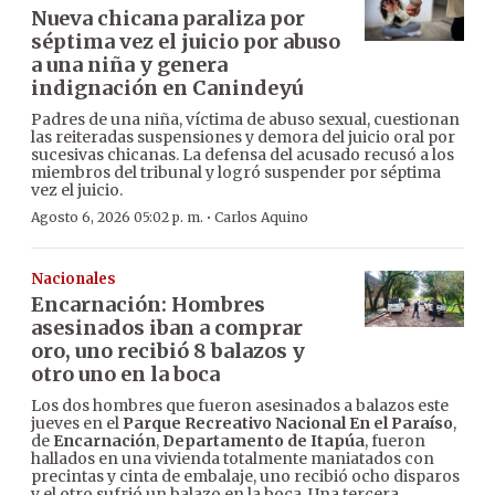
Nueva chicana paraliza por
séptima vez el juicio por abuso
a una niña y genera
indignación en Canindeyú
Padres de una niña, víctima de abuso sexual, cuestionan
las reiteradas suspensiones y demora del juicio oral por
sucesivas chicanas. La defensa del acusado recusó a los
miembros del tribunal y logró suspender por séptima
vez el juicio.
·
Agosto 6, 2026 05:02 p. m.
Carlos Aquino
Nacionales
Encarnación: Hombres
asesinados iban a comprar
oro, uno recibió 8 balazos y
otro uno en la boca
Los dos hombres que fueron asesinados a balazos este
jueves en el
Parque Recreativo Nacional En el Paraíso
,
de
Encarnación
,
Departamento de Itapúa
, fueron
hallados en una vivienda totalmente maniatados con
precintas y cinta de embalaje, uno recibió ocho disparos
y el otro sufrió un balazo en la boca. Una tercera