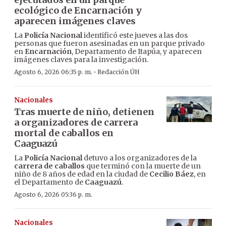
ecológico de Encarnación y
aparecen imágenes claves
La
Policía Nacional
identificó este jueves a las dos
personas que fueron asesinadas en un parque privado
en
Encarnación
, Departamento de Itapúa, y aparecen
imágenes claves para la investigación.
·
Agosto 6, 2026 06:35 p. m.
Redacción ÚH
Nacionales
Tras muerte de niño, detienen
a organizadores de carrera
mortal de caballos en
Caaguazú
La
Policía Nacional
detuvo a los organizadores de la
carrera de caballos
que terminó con la muerte de un
niño de 8 años de edad en la ciudad de
Cecilio Báez
, en
el Departamento de
Caaguazú
.
Agosto 6, 2026 05:36 p. m.
Nacionales