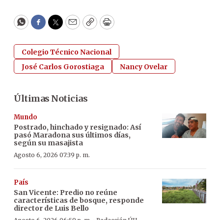
WhatsApp
Facebook
Twitter
Email
Copy
Print
Colegio Técnico Nacional
José Carlos Gorostiaga
Nancy Ovelar
Últimas Noticias
Mundo
Postrado, hinchado y resignado: Así
pasó Maradona sus últimos días,
según su masajista
Agosto 6, 2026 07:39 p. m.
País
San Vicente: Predio no reúne
características de bosque, responde
director de Luis Bello