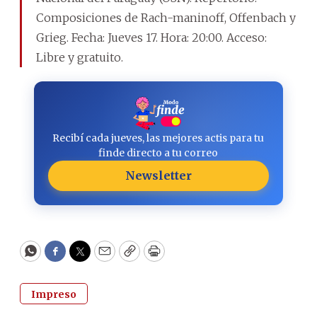
Composiciones de Rach-maninoff, Offenbach y
Grieg. Fecha: Jueves 17. Hora: 20:00. Acceso:
Libre y gratuito.
Recibí cada jueves, las mejores actis para tu
finde directo a tu correo
Newsletter
WhatsApp
Facebook
Twitter
Email
Copy
Print
Impreso