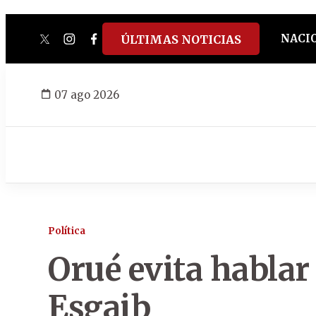
NACI
ÚLTIMAS NOTICIAS
twitter
instagram
facebook
tiktok
youtube
spotify
07 ago 2026
Política
Orué evita hablar
Esgaib