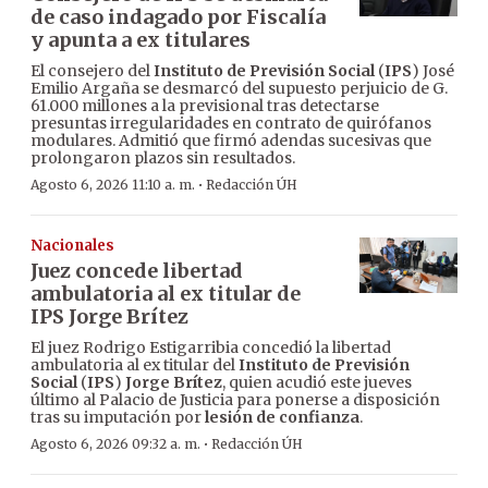
de caso indagado por Fiscalía
y apunta a ex titulares
El consejero del
Instituto de Previsión Social
(
IPS
) José
Emilio Argaña se desmarcó del supuesto perjuicio de G.
61.000 millones a la previsional tras detectarse
presuntas irregularidades en contrato de quirófanos
modulares. Admitió que firmó adendas sucesivas que
prolongaron plazos sin resultados.
·
Agosto 6, 2026 11:10 a. m.
Redacción ÚH
Nacionales
Juez concede libertad
ambulatoria al ex titular de
IPS Jorge Brítez
El juez Rodrigo Estigarribia concedió la libertad
ambulatoria al ex titular del
Instituto de Previsión
Social
(
IPS
)
Jorge Brítez
, quien acudió este jueves
último al Palacio de Justicia para ponerse a disposición
tras su imputación por
lesión de confianza
.
·
Agosto 6, 2026 09:32 a. m.
Redacción ÚH