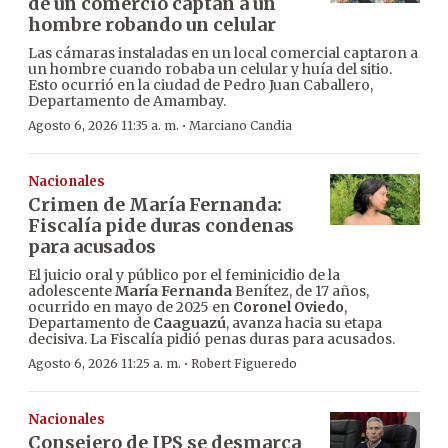
de un comercio captan a un
hombre robando un celular
Las cámaras instaladas en un local comercial captaron a
un hombre cuando robaba un celular y huía del sitio.
Esto ocurrió en la ciudad de Pedro Juan Caballero,
Departamento de Amambay.
·
Agosto 6, 2026 11:35 a. m.
Marciano Candia
Nacionales
Crimen de María Fernanda:
Fiscalía pide duras condenas
para acusados
El juicio oral y público por el feminicidio de la
adolescente
María Fernanda
Benítez, de 17 años,
ocurrido en mayo de 2025 en
Coronel Oviedo
,
Departamento de
Caaguazú
, avanza hacia su etapa
decisiva. La Fiscalía pidió penas duras para acusados.
·
Agosto 6, 2026 11:25 a. m.
Robert Figueredo
Nacionales
Consejero de IPS se desmarca