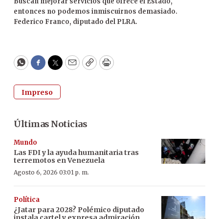
Buscan mejorar servicios que ofrece el Estado,
entonces no podemos inmiscuirnos demasiado.
Federico Franco, diputado del PLRA.
WhatsApp
Facebook
Twitter
Email
Copy
Print
Impreso
Últimas Noticias
Mundo
Las FDI y la ayuda humanitaria tras
terremotos en Venezuela
Agosto 6, 2026 03:01 p. m.
Política
¿Jatar para 2028? Polémico diputado
instala cartel y expresa admiración