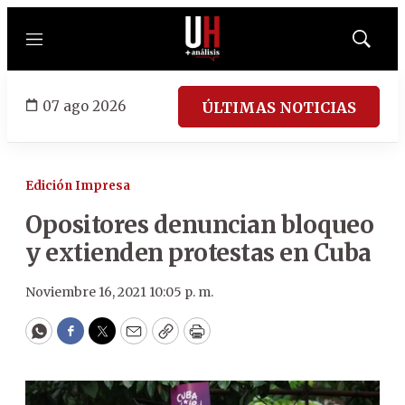
Menú
Mostrar
búsqued
07 ago 2026
ÚLTIMAS NOTICIAS
Edición Impresa
Opositores denuncian bloqueo
y extienden protestas en Cuba
Noviembre 16, 2021 10:05 p. m.
WhatsApp
Facebook
Twitter
Email
Copy
Print