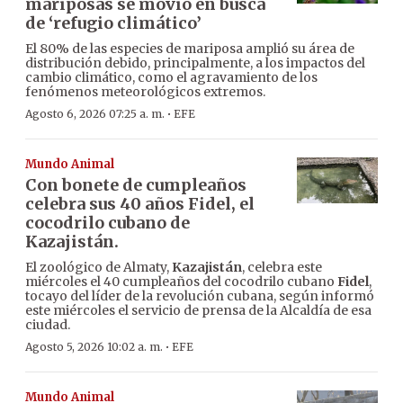
mariposas se movió en busca
de ‘refugio climático’
El 80% de las especies de mariposa amplió su área de
distribución debido, principalmente, a los impactos del
cambio climático, como el agravamiento de los
fenómenos meteorológicos extremos.
·
Agosto 6, 2026 07:25 a. m.
EFE
Mundo Animal
Con bonete de cumpleaños
celebra sus 40 años Fidel, el
cocodrilo cubano de
Kazajistán.
El zoológico de Almaty,
Kazajistán
, celebra este
miércoles el 40 cumpleaños del cocodrilo cubano
Fidel
,
tocayo del líder de la revolución cubana, según informó
este miércoles el servicio de prensa de la Alcaldía de esa
ciudad.
·
Agosto 5, 2026 10:02 a. m.
EFE
Mundo Animal