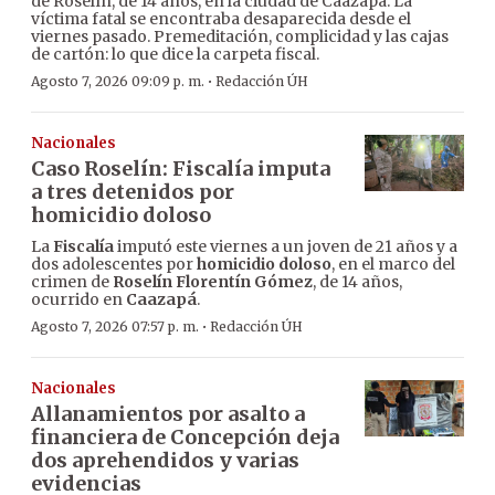
de Roselín, de 14 años, en la ciudad de Caazapá. La
víctima fatal se encontraba desaparecida desde el
viernes pasado. Premeditación, complicidad y las cajas
de cartón: lo que dice la carpeta fiscal.
·
Agosto 7, 2026 09:09 p. m.
Redacción ÚH
Nacionales
Caso Roselín: Fiscalía imputa
a tres detenidos por
homicidio doloso
La
Fiscalía
imputó este viernes a un joven de 21 años y a
dos adolescentes por
homicidio doloso
, en el marco del
crimen de
Roselín Florentín Gómez
, de 14 años,
ocurrido en
Caazapá
.
·
Agosto 7, 2026 07:57 p. m.
Redacción ÚH
Nacionales
Allanamientos por asalto a
financiera de Concepción deja
dos aprehendidos y varias
evidencias