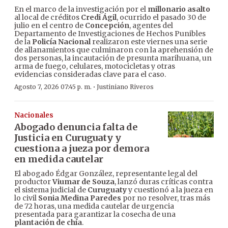
En el marco de la investigación por el
millonario asalto
al local de créditos
Credi Ágil
, ocurrido el pasado 30 de
julio en el centro de
Concepción
, agentes del
Departamento de Investigaciones de Hechos Punibles
de la
Policía Nacional
realizaron este viernes una serie
de allanamientos que culminaron con la aprehensión de
dos personas, la incautación de presunta marihuana, un
arma de fuego, celulares, motocicletas y otras
evidencias consideradas clave para el caso.
·
Agosto 7, 2026 07:45 p. m.
Justiniano Riveros
Nacionales
Abogado denuncia falta de
Justicia en Curuguaty y
cuestiona a jueza por demora
en medida cautelar
El abogado Édgar González, representante legal del
productor
Viumar de Souza
, lanzó duras críticas contra
el sistema judicial de
Curuguaty
y cuestionó a la jueza en
lo civil
Sonia Medina Paredes
por no resolver, tras más
de 72 horas, una medida cautelar de urgencia
presentada para garantizar la cosecha de una
plantación de chía
.