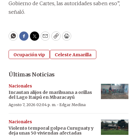
Gobierno de Cartes, las autoridades saben eso”,
señaló.
WhatsApp
Facebook
Twitter
Email
Copy
Print
Ocupación vip
Celeste Amarilla
Últimas Noticias
Nacionales
Incautan alijos de marihuana a orillas
del Lago Itaipú en Mbaracayú
·
Agosto 7, 2026 02:04 p. m.
Edgar Medina
Nacionales
Violento temporal golpea Curuguaty y
deja unas 50 viviendas afectadas