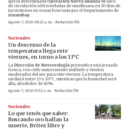
que la denominada
Operación Nueva Alianza 56
sacó
de circulación 498 toneladas de marihuana en 10 días de
incursiones en zonas boscosas por el Departamento de
Amambay
.
·
Agosto 7, 2026 08:21 a. m.
Redacción ÚH
Nacionales
Un descenso de la
temperatura llega este
viernes, en torno a los 13°C
La
Dirección de Meteorología
pronostica una jornada
fresca, con cielo mayormente nublado y vientos
moderados del sur para este viernes. La temperatura
oscilará entre 13 y 20°C, mientras que la humedad será
alta, alrededor de 80%.
·
Agosto 7, 2026 07:12 a. m.
Redacción ÚH
Nacionales
Lo que tenés que saber:
Buscando oro hallan la
muerte, Brítez libre y