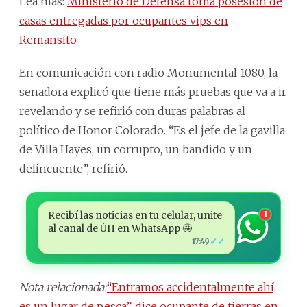
Lea más:
Ministerio de Defensa toma posesión de
casas entregadas por ocupantes vips en
Remansito
En comunicación con radio Monumental 1080, la
senadora explicó que tiene más pruebas que va a ir
revelando y se refirió con duras palabras al
político de Honor Colorado. “Es el jefe de la gavilla
de Villa Hayes, un corrupto, un bandido y un
delincuente”, refirió.
Recibí las noticias en tu celular, unite
1
al canal de ÚH en WhatsApp 🤩
✓✓
17:49
Nota relacionada:
“Entramos accidentalmente ahí,
es un lugar de pesca”, dice ocupante de tierras en