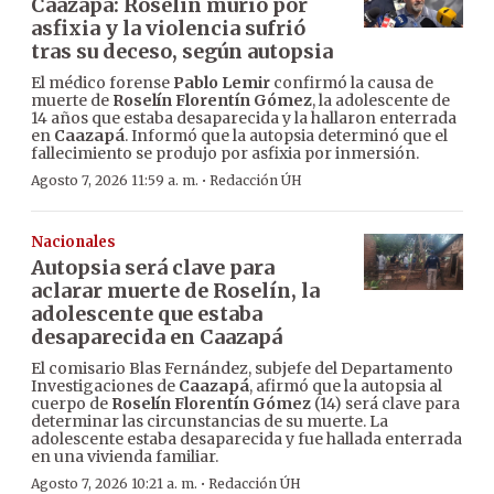
Caazapá: Roselín murió por
asfixia y la violencia sufrió
tras su deceso, según autopsia
El médico forense
Pablo Lemir
confirmó la causa de
muerte de
Roselín Florentín Gómez
, la adolescente de
14 años que estaba desaparecida y la hallaron enterrada
en
Caazapá
. Informó que la autopsia determinó que el
fallecimiento se produjo por asfixia por inmersión.
·
Agosto 7, 2026 11:59 a. m.
Redacción ÚH
Nacionales
Autopsia será clave para
aclarar muerte de Roselín, la
adolescente que estaba
desaparecida en Caazapá
El comisario Blas Fernández, subjefe del Departamento
Investigaciones de
Caazapá
, afirmó que la autopsia al
cuerpo de
Roselín Florentín Gómez
(14) será clave para
determinar las circunstancias de su muerte. La
adolescente estaba desaparecida y fue hallada enterrada
en una vivienda familiar.
·
Agosto 7, 2026 10:21 a. m.
Redacción ÚH