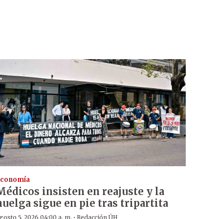
conomía
Médicos insisten en reajuste y la
huelga sigue en pie tras tripartita
·
gosto 5, 2026 04:00 a. m.
Redacción ÚH