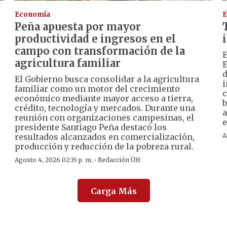
Economía
E
Peña apuesta por mayor
productividad e ingresos en el
campo con transformación de la
E
agricultura familiar
E
d
El Gobierno busca consolidar a la agricultura
i
familiar como un motor del crecimiento
c
económico mediante mayor acceso a tierra,
b
crédito, tecnología y mercados. Durante una
a
reunión con organizaciones campesinas, el
e
presidente Santiago Peña destacó los
resultados alcanzados en comercialización,
A
producción y reducción de la pobreza rural.
·
Agosto 4, 2026 02:35 p. m.
Redacción ÚH
Carga Más