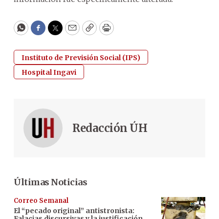
WhatsApp
Facebook
Twitter
Email
Copy
Print
Instituto de Previsión Social (IPS)
Hospital Ingavi
Redacción ÚH
Últimas Noticias
Correo Semanal
El “pecado original” antistronista:
Falacias discursivas y la justificación