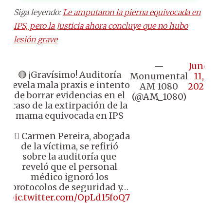
Siga leyendo:
Le amputaron la pierna equivocada en
IPS, pero la Justicia ahora concluye que no hubo
lesión grave
—
June
🔴 ¡Gravísimo! Auditoría
Monumental
11,
revela mala praxis e intento
AM 1080
2026
de borrar evidencias en el
(@AM_1080)
caso de la extirpación de la
mama equivocada en IPS
👉🏼 Carmen Pereira, abogada
de la víctima, se refirió
sobre la auditoría que
reveló que el personal
médico ignoró los
protocolos de seguridad y…
pic.twitter.com/OpLd15foQ7