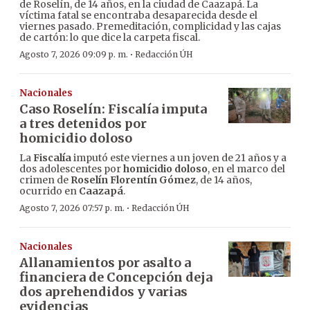
de Roselín, de 14 años, en la ciudad de Caazapá. La
víctima fatal se encontraba desaparecida desde el
viernes pasado. Premeditación, complicidad y las cajas
de cartón: lo que dice la carpeta fiscal.
·
Agosto 7, 2026 09:09 p. m.
Redacción ÚH
Nacionales
Caso Roselín: Fiscalía imputa
a tres detenidos por
homicidio doloso
La
Fiscalía
imputó este viernes a un joven de 21 años y a
dos adolescentes por
homicidio doloso
, en el marco del
crimen de
Roselín Florentín Gómez
, de 14 años,
ocurrido en
Caazapá
.
·
Agosto 7, 2026 07:57 p. m.
Redacción ÚH
Nacionales
Allanamientos por asalto a
financiera de Concepción deja
dos aprehendidos y varias
evidencias